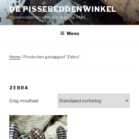
Naar
DE PISSEBEDDENWINKEL
de
Pissebedden en alles wat je nodig hebt.
inhoud
springen
Menu
Home
/ Producten getagged “Zebra”
ZEBRA
Enig resultaat