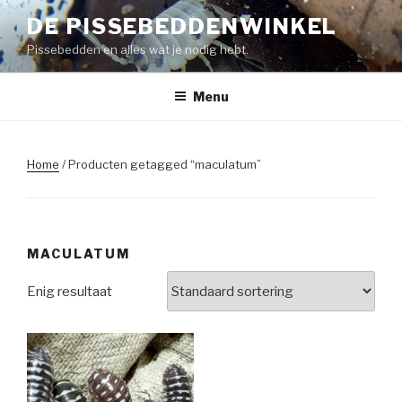
Naar
DE PISSEBEDDENWINKEL
de
Pissebedden en alles wat je nodig hebt.
inhoud
springen
Menu
Home
/ Producten getagged “maculatum”
MACULATUM
Enig resultaat